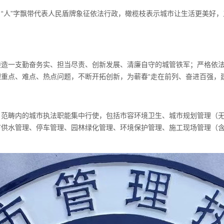
“人”字飘带代表人民盾牌象征依法行政，橄榄枝表示城市让生活更美好
锻造一支勤奋务实、担当尽责、创新发展、清廉自守的城管铁军；严格依
重点、难点、热点问题，不断开拓创新，为蕲春“走在前列、奋进百强，
自范畴内的城市执法职能集中行使，包括市容环境卫生、城市规划管理（
市供水管理、停车管理、园林绿化管理、环境保护管理、施工现场管理（