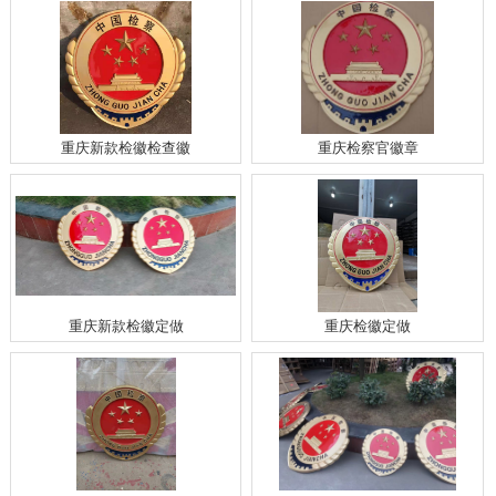
重庆新款检徽检查徽
重庆检察官徽章
重庆新款检徽定做
重庆检徽定做