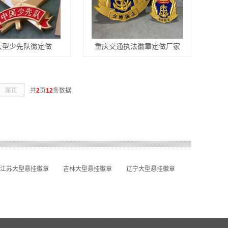
大型少先队徽定做
重庆交通执法徽章定做厂家
尾页
共
2
页
12
条数据
江苏大型悬挂徽章
吉林大型悬挂徽章
辽宁大型悬挂徽章